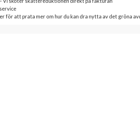
 – Vi sköter skattereduktionen direkt på fakturan
 service
ler för att prata mer om hur du kan dra nytta av det gröna a
Elterm i Alingsås AB
Tokebackavägen 16A
441 39 Alingsås
0322 – 123 24