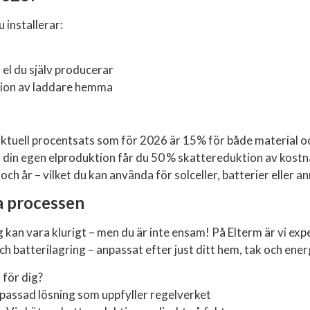
 installerar:
 el du själv producerar
ation av laddare hemma
ktuell procentsats som för 2026 är 15% för både material oc
ll din egen elproduktion får du 50 % skattereduktion av kostn
h år – vilket du kan använda för solceller, batterier eller a
a processen
 kan vara klurigt – men du är inte ensam! På Elterm är vi ex
 batterilagring – anpassat efter just ditt hem, tak och ener
 för dig?
npassad lösning som uppfyller regelverket