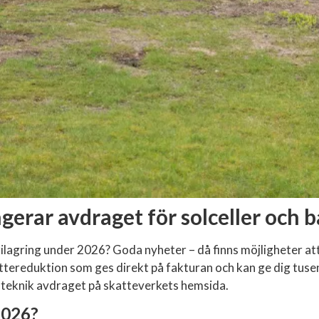
gerar avdraget för solceller och b
terilagring under 2026? Goda nyheter – då finns möjligheter a
ttereduktion som ges direkt på fakturan och kan ge dig tusent
n teknik avdraget på skatteverkets
hemsida
.
2026?