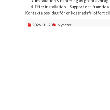
Installation & hantering av grönt avdrag
Efter installation – Support och framtida
Kontakta oss idag för en kostnadsfri offert el
2026-01-23
Nyheter
Alla nyheter
Länkar
Värme
Solceller
Service
OVK
ROT
Jobba hos oss