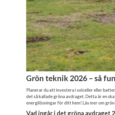
Grön teknik 2026 – så fun
Planerar du att investera i solceller eller bat
det så kallade gröna avdraget. Detta är en ska
energilösningar för ditt hem! Läs mer om grö
Vad ingår i det gröna avdraget 